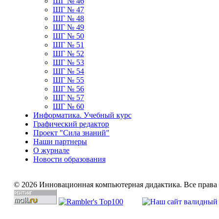
ШГ № 46
ШГ № 47
ШГ № 48
ШГ № 49
ШГ № 50
ШГ № 51
ШГ № 52
ШГ № 53
ШГ № 54
ШГ № 55
ШГ № 56
ШГ № 57
ШГ № 60
Информатика. Учебный курс
Графический редактор
Проект "Сила знаний"
Наши партнеры
О журнале
Новости образования
© 2026 Инновационная компьютерная дидактика. Все права