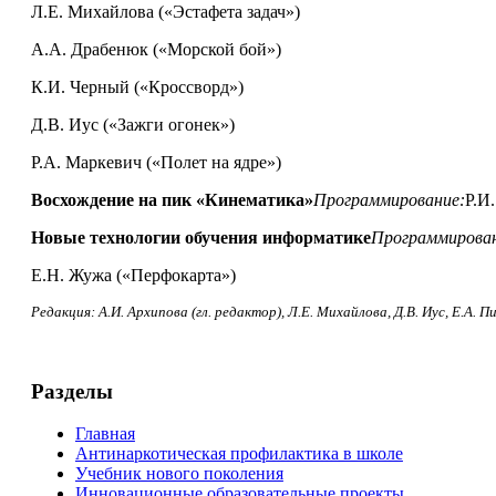
Л.Е. Михайлова («Эстафета задач»)
А.А. Драбенюк («Морской бой»)
К.И. Черный («Кроссворд»)
Д.В. Иус («Зажги огонек»)
Р.А. Маркевич («Полет на ядре»)
Восхождение на пик «Кинематика»
Программирование:
Р.И
Новые технологии обучения информатике
Программирован
Е.Н. Жужа («Перфокарта»)
Редакция: А.И. Архипова (гл. редактор),
Л.Е. Михайлова, Д.В. Иус,
Е.А. П
Разделы
Главная
Антинаркотическая профилактика в школе
Учебник нового поколения
Инновационные образовательные проекты