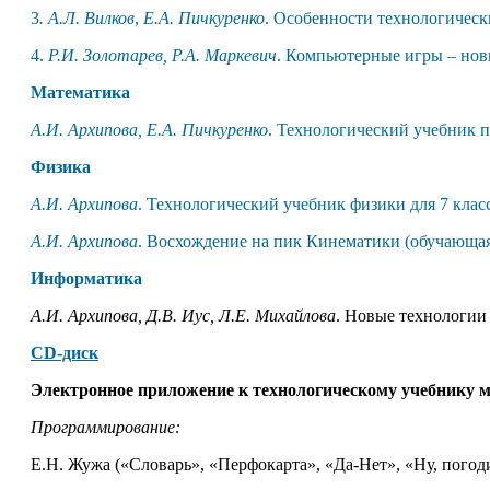
3
. А.Л. Вилков
,
Е.А. Пичкуренко
. Особенности технологическ
4.
Р.И. Золотарев, Р.А. Маркевич
. Компьютерные игры – нов
Математика
А.И. Архипова, Е.А. Пичкуренко
. Технологический учебник 
Физика
А.И. Архипова
. Технологический учебник физики для
7 клас
А.И. Архипова
. Восхождение на пик Кинематики
(обучающая
Информатика
А.И. Архипова, Д.В. Иус, Л.Е. Михайлова
. Новые технологии
CD
-диск
Электронное приложение к технологическому учебнику ма
Программирование:
Е.Н. Жужа («Словарь», «Перфокарта», «Да-Нет», «Ну, погод