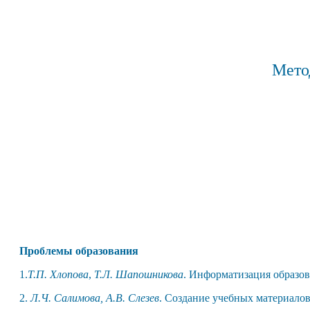
Мето
Проблемы образования
1.
Т.П. Хлопова
,
Т.Л. Шапошникова
. Информатизация образова
2.
Л
.Ч. Салимова,
А.В. Слезев
. Создание учебных материало