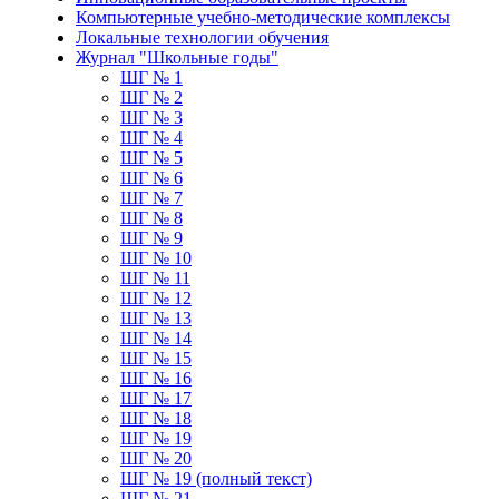
Компьютерные учебно-методические комплексы
Локальные технологии обучения
Журнал "Школьные годы"
ШГ № 1
ШГ № 2
ШГ № 3
ШГ № 4
ШГ № 5
ШГ № 6
ШГ № 7
ШГ № 8
ШГ № 9
ШГ № 10
ШГ № 11
ШГ № 12
ШГ № 13
ШГ № 14
ШГ № 15
ШГ № 16
ШГ № 17
ШГ № 18
ШГ № 19
ШГ № 20
ШГ № 19 (полный текст)
ШГ № 21