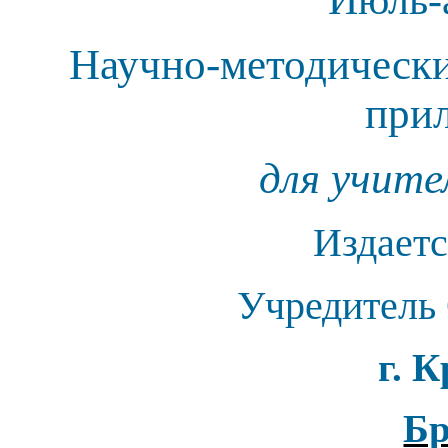
Научно-методическ
при
для учите
Издаетс
Учредитель
г. 
Б