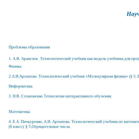
Нау
Проблемы образования
1. А.В. Аракелов.
Технологический учебник как модель учебника для про
Физика
2.А.И.Архипова.
Технологический учебник «Молекулярная физика» (§ 5. В
Информатика
3. Н.В. Стоноженко Технологии интерактивного обучения.
Математика
4.
Е.А. Пичкуренко,
А.И. Архипова
. Технологический учебник по матема
(6 класс).
§ 5.Отрицательные числа.