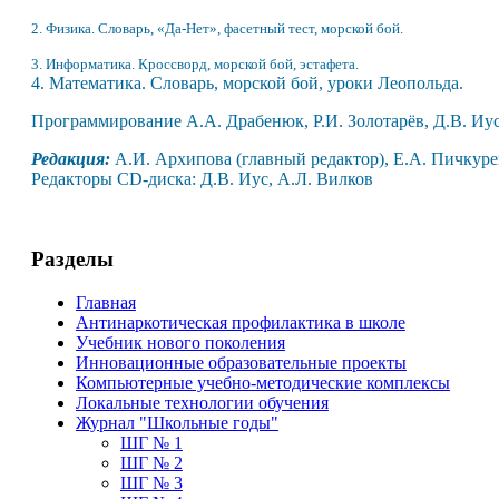
2. Физика.
Словарь, «Да-Нет», фасетный тест, морской бой.
3. Информатика. Кроссворд, морской бой, эстафета.
4. Математика.
Словарь, морской бой, уроки Леопольда.
Программирование
А.А. Драбенюк,
Р.И. Золотарёв,
Д.В. Иус
Редакция:
А.И. Архипова (главный редактор),
Е.А. Пичкурен
Редакторы
CD
-диска: Д.В. Иус, А.Л. Вилков
Разделы
Главная
Антинаркотическая профилактика в школе
Учебник нового поколения
Инновационные образовательные проекты
Компьютерные учебно-методические комплексы
Локальные технологии обучения
Журнал "Школьные годы"
ШГ № 1
ШГ № 2
ШГ № 3