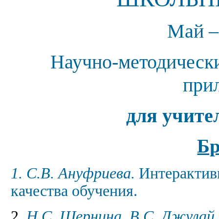
Май –
Научно-методическ
при
для учите
Б
1. С.В. Ануфриева.
Интерактив
качества обучения.
2.
Н.С.
Шернина, В.С.
Джулай