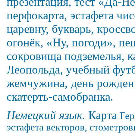
презентация, тест «Да-Не
перфокарта, эстафета чис
царевну, букварь, кроссв
огонёк, «Ну, погоди», п
сокровища подземелья, к
Леопольда, учебный футб
жемчужина, день рождения
скатерть-самобранка.
Немецкий язык.
Карта
Гер
эстафета векторов, стометров